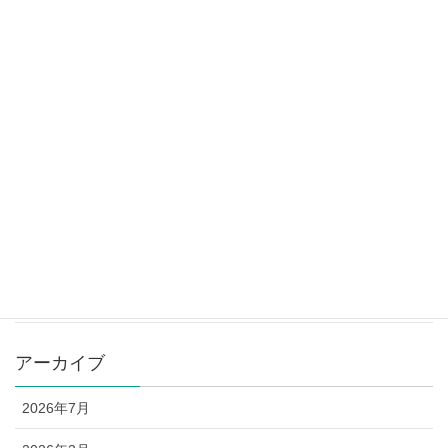
ステップアップ講座 講師：河村茂雄先生☆
2025年4月28日
山形県教育カウンセラー養成講座の御案内
2025年4月28日
カテゴリー
お知らせ
講座予定表
アーカイブ
2026年7月