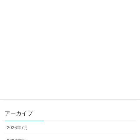
ステップアップ講座 講師：河村茂雄先生☆
2025年4月28日
山形県教育カウンセラー養成講座の御案内
2025年4月28日
カテゴリー
お知らせ
講座予定表
アーカイブ
2026年7月