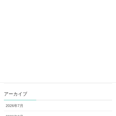
ステップアップ講座 講師：河村茂雄先生☆
2025年4月28日
山形県教育カウンセラー養成講座の御案内
2025年4月28日
カテゴリー
お知らせ
講座予定表
アーカイブ
2026年7月